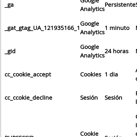
Google
_ga
Persistente
Analytics
Google
_gat_gtag_UA_121935166_1
1 minuto
Analytics
Google
_gid
24 horas
Analytics
cc_cookie_accept
Cookies
1 dia
cc_ccokie_decline
Sesión
Sesión
Cookie