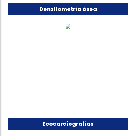
Densitometría ósea
Ecocardiografías